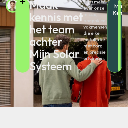
Maak
Lees meer
Maak
over onze
Kenni
kennis met
missie,
aanpak en
het team
vakmensen
die elke
achter
installatie
met zorg
Mijn Solar
en precisie
uitvoeren.
Systeem