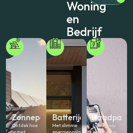
Woning
en
Bedrijf
Zonnepanelen
Batterijen
Laadpale
Ontdek hoe
Met slimme
Laad jouw
je met
energieopslag
elektrische