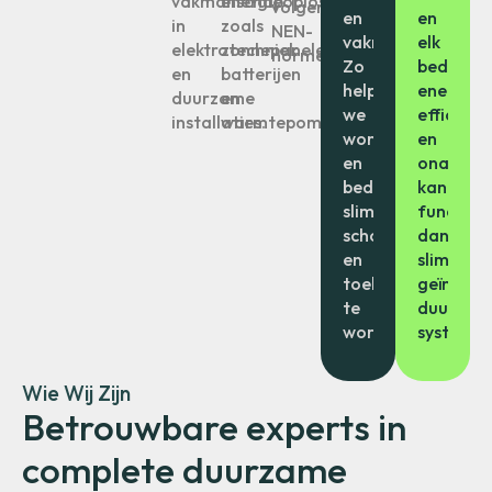
vakmanschap
energieoplossingen
volgens
en
en
in
zoals
NEN-
vakmanschap.
elk
elektrotechniek
zonnepanelen,
normen.
Zo
bedrijf
en
batterijen
helpen
energie-
duurzame
en
we
efficiënt
installaties.
warmtepompen.
woningen
en
en
onafhank
bedrijven
kan
slimmer,
function
schoner
dankzij
en
slimme,
toekomstbestend
geïntegr
te
duurzam
worden.
systemen
Wie Wij Zijn
Betrouwbare experts in
complete duurzame