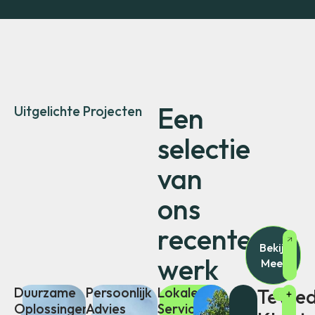
Een
Uitgelichte Projecten
selectie
van
ons
recente
Bekijk
werk
Meer
Duurzame
Persoonlijk
Lokale
Tevre
Oplossingen
Advies
Service