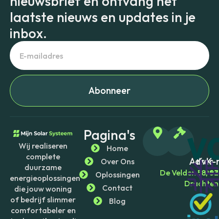
nieuwsbrief en ontvang het
laatste nieuws en updates in je
inbox.
Abonneer
Pagina's
Wij realiseren
Home
complete
Adres
KvK-
Over Ons
duurzame
De Velden 58, 
963
Oplossingen
energieoplossingen
Drachten
Contact
die jouw woning
of bedrijf slimmer
Blog
comfortabeler en