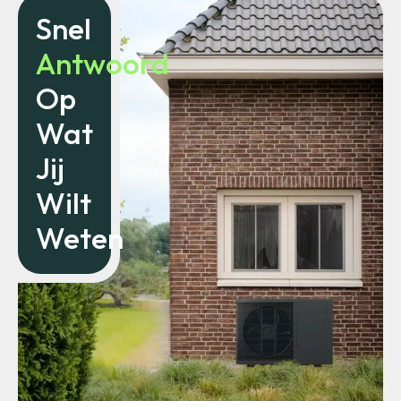
Snel
Antwoord
Op
Wat
Jij
Wilt
Weten