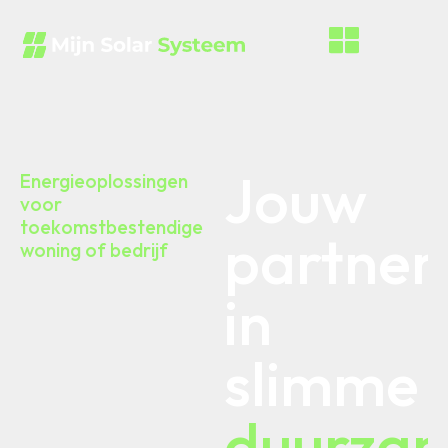
Jouw
Energieoplossingen
voor
toekomstbestendige
partner
woning of bedrijf
in
slimme
duurza