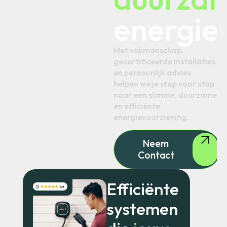
energie
Met vakmanschap,
gecertificeerde installaties
en persoonlijk advies
helpen we je stap voor stap
naar een slimme, duurzame
en efficiënte
energievoorziening.
Neem
Contact
Efficiënte
systemen