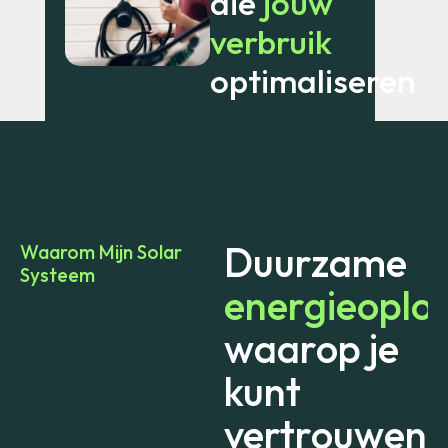
die
jouw
verbruik
optimaliseren
Duurzame
Waarom Mijn Solar
Systeem
energieoplo
waarop je
kunt
vertrouwen